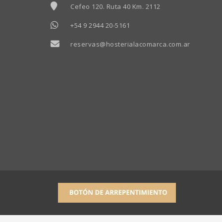
Cefeo 120. Ruta 40 Km. 2112
+54 9 2944 20-5161
reservas@hosterialacomarca.com.ar