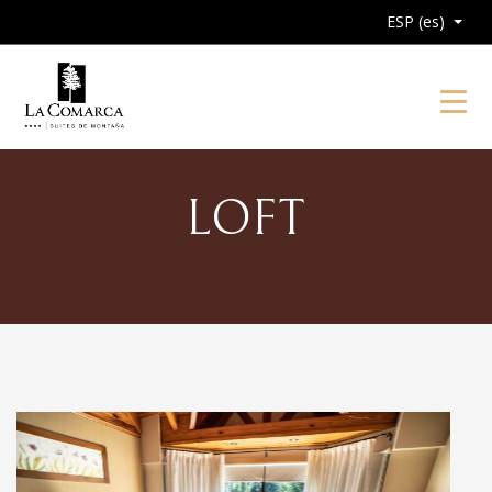
ESP (es)
Toggl
LOFT
Anterior
P